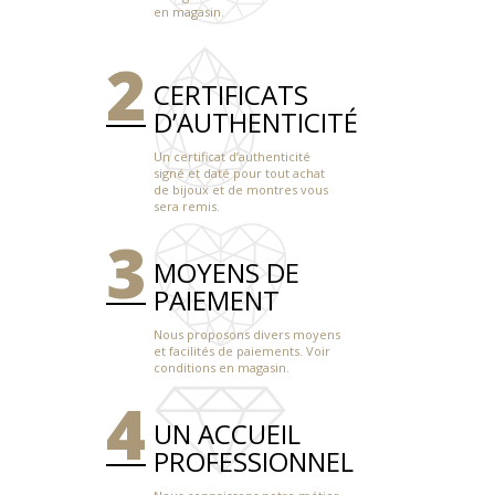
en magasin.
CERTIFICATS
D’AUTHENTICITÉ
Un certificat d’authenticité
signé et daté pour tout achat
de bijoux et de montres vous
sera remis.
MOYENS DE
PAIEMENT
Nous proposons divers moyens
et facilités de paiements. Voir
conditions en magasin.
UN ACCUEIL
PROFESSIONNEL