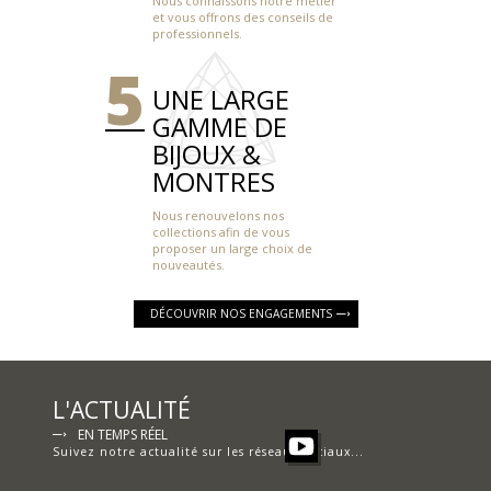
Nous connaissons notre métier
et vous offrons des conseils de
professionnels.
UNE LARGE
GAMME DE
BIJOUX &
MONTRES
Nous renouvelons nos
collections afin de vous
proposer un large choix de
nouveautés.
DÉCOUVRIR NOS ENGAGEMENTS
L'ACTUALITÉ
EN TEMPS RÉEL
Suivez notre actualité sur les réseaux sociaux...