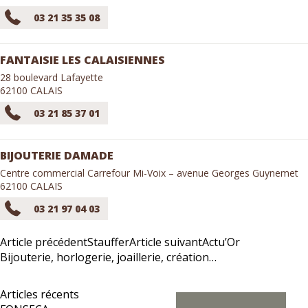
03 21 35 35 08
FANTAISIE LES CALAISIENNES
28 boulevard Lafayette
62100 CALAIS
03 21 85 37 01
BIJOUTERIE DAMADE
Centre commercial Carrefour Mi-Voix – avenue Georges Guynemet
62100 CALAIS
03 21 97 04 03
Article précédent
Stauffer
Article suivant
Actu’Or
Bijouterie, horlogerie, joaillerie, création…
Articles récents