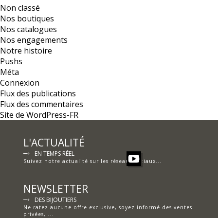
Non classé
Nos boutiques
Nos catalogues
Nos engagements
Notre histoire
Pushs
Méta
Connexion
Flux des publications
Flux des commentaires
Site de WordPress-FR
L'ACTUALITÉ
EN TEMPS RÉEL
Suivez notre actualité sur les réseaux sociaux...
NEWSLETTER
DES BIJOUTIERS
Ne ratez aucune offre exclusive,
soyez informé des ventes
privées, ...