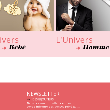
Bébé
Homme
NEWSLETTER
DES BIJOUTIERS
Ne ratez aucune offre exclusive,
soyez informé des ventes privées, ...