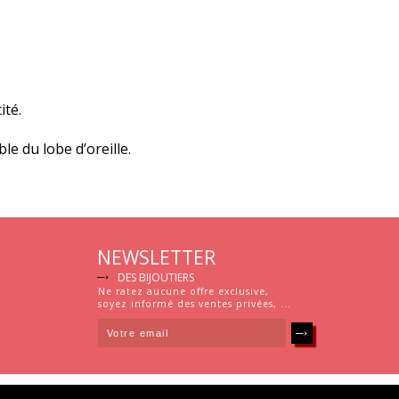
ité.
le du lobe d’oreille.
NEWSLETTER
DES BIJOUTIERS
Ne ratez aucune offre exclusive,
soyez informé des ventes privées, ...
Joailliers Orfèvres © 2015 |
Mentions légales
|
Crédits