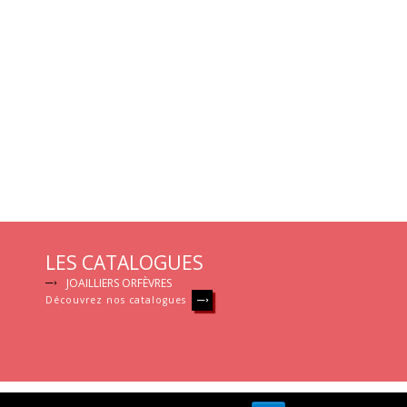
LES CATALOGUES
JOAILLIERS ORFÈVRES
Découvrez nos catalogues