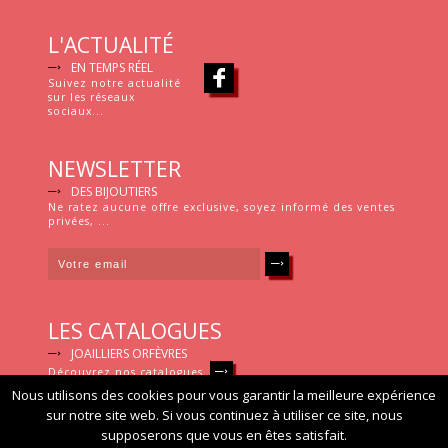
L'ACTUALITÉ
EN TEMPS RÉEL
Suivez notre actualité
sur les réseaux
sociaux...
NEWSLETTER
DES BIJOUTIERS
Ne ratez aucune offre exclusive, soyez informé des ventes
privées, ...
LES CATALOGUES
JOAILLIERS ORFÈVRES
Découvrez nos catalogues
Nous utilisons des cookies pour vous garantir la meilleure expérience
sur notre site web. Si vous continuez à utiliser ce site, nous
Joailliers Orfèvres © 2015 |
Mentions légales
|
Crédits
supposerons que vous en êtes satisfait.
Photographies non contractuelles. Bijoux et montres