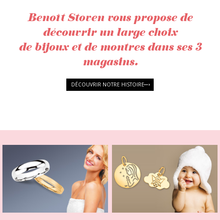
Benoît Stoven vous propose de
découvrir un large choix
de bijoux et de montres dans ses 3
magasins.
DÉCOUVRIR NOTRE HISTOIRE